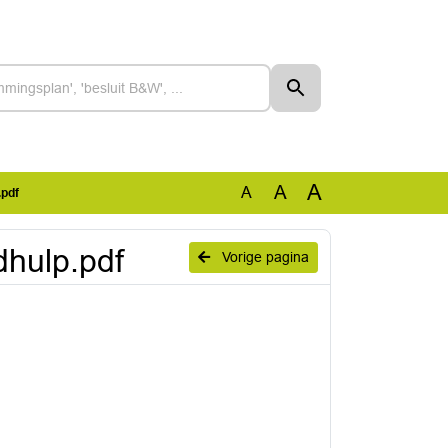
A
A
A
.pdf
hulp.pdf
Vorige pagina