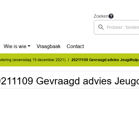
Zoeken
Wie is wie
Vraagbaak
Contact
dering (woensdag 15 december 2021)
20211109 Gevraagd advies Jeugdhulp
211109 Gevraagd advies Jeugd