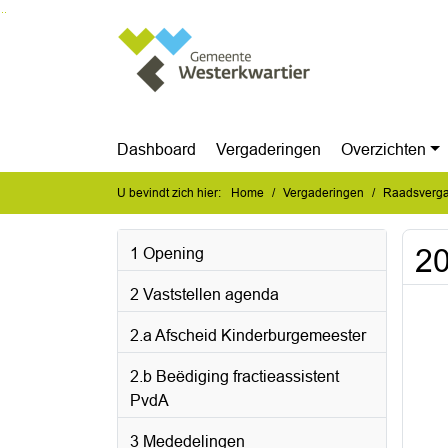
Ga naar de inhoud van deze pagina
Ga naar het zoeken
Ga naar het menu
Dashboard
Vergaderingen
Overzichten
U bevindt zich hier:
Home
Vergaderingen
Raadsverga
20
1 Opening
2 Vaststellen agenda
2.a Afscheid Kinderburgemeester
2.b Beëdiging fractieassistent
PvdA
3 Mededelingen