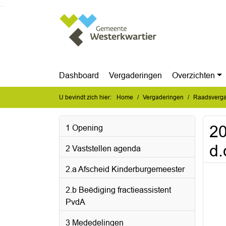
Ga naar de inhoud van deze pagina
Ga naar het zoeken
Ga naar het menu
Dashboard
Vergaderingen
Overzichten
U bevindt zich hier:
Home
Vergaderingen
Raadsverga
20
1 Opening
d.
2 Vaststellen agenda
2.a Afscheid Kinderburgemeester
2.b Beëdiging fractieassistent
PvdA
3 Mededelingen