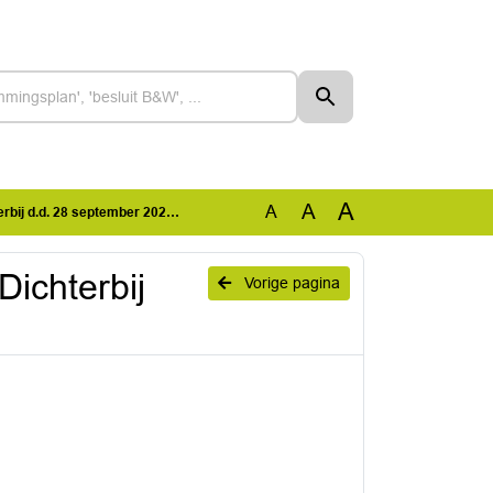
A
A
A
j d.d. 28 september 2021.pdf
ichterbij
Vorige pagina