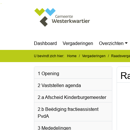
Ga naar de inhoud van deze pagina
Ga naar het zoeken
Ga naar het menu
Dashboard
Vergaderingen
Overzichten
U bevindt zich hier:
Home
Vergaderingen
Raadsverga
Ra
1 Opening
2 Vaststellen agenda
2.a Afscheid Kinderburgemeester
2.b Beëdiging fractieassistent
PvdA
3 Mededelingen