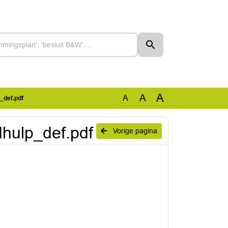
A
A
A
_def.pdf
hulp_def.pdf
Vorige pagina