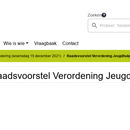
Zoeken
Wie is wie
Vraagbaak
Contact
dering (woensdag 15 december 2021)
Raadsvoorstel Verordening Jeugdhulp
adsvoorstel Verordening Jeugd