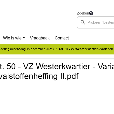
Zoeken
Wie is wie
Vraagbaak
Contact
dering (woensdag 15 december 2021)
Art. 50 - VZ Westerkwartier - Variabele de
t. 50 - VZ Westerkwartier - Vari
valstoffenheffing II.pdf