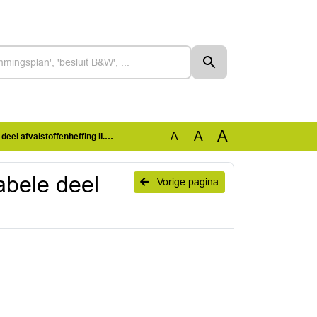
A
A
A
el afvalstoffenheffing II.pdf
abele deel
Vorige pagina