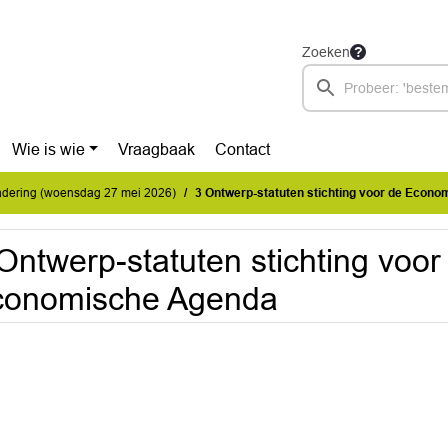
Zoeken
Wie is wie
Vraagbaak
Contact
dering (woensdag 27 mei 2026)
3 Ontwerp-statuten stichting voor de Econ
Ontwerp-statuten stichting voor
conomische Agenda