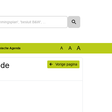
A
A
A
omische Agenda
 de
Vorige pagina