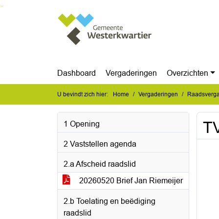
Ga naar de inhoud van deze pagina
Ga naar het zoeken
Ga naar het menu
Dashboard
Vergaderingen
Overzichten
U bevindt zich hier:
Home
Vergaderingen
Raadsverga
TV
1 Opening
2 Vaststellen agenda
2.a Afscheid raadslid
20260520 Brief Jan Riemeijer
2.b Toelating en beëdiging
raadslid