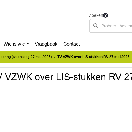
Zoeken
Wie is wie
Vraagbaak
Contact
dering (woensdag 27 mei 2026)
TV VZWK over LIS-stukken RV 27 mei 2026
 VZWK over LIS-stukken RV 2