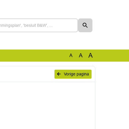
A
A
A
6
Vorige pagina