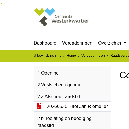
Ga naar de inhoud van deze pagina
Ga naar het zoeken
Ga naar het menu
Dashboard
Vergaderingen
Overzichten
U bevindt zich hier:
Home
Vergaderingen
Raadsverga
Co
1 Opening
2 Vaststellen agenda
2.a Afscheid raadslid
20260520 Brief Jan Riemeijer
2.b Toelating en beëdiging
raadslid