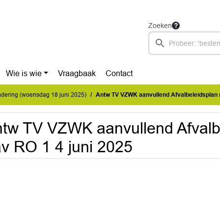
Zoeken
Wie is wie
Vraagbaak
Contact
dering (woensdag 18 juni 2025)
Antw TV VZWK aanvullend Afvalbeleidsplan n
tw TV VZWK aanvullend Afvalb
v RO 1 4 juni 2025