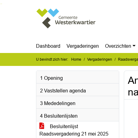
Ga naar de inhoud van deze pagina
Ga naar het zoeken
Ga naar het menu
Dashboard
Vergaderingen
Overzichten
U bevindt zich hier:
Home
Vergaderingen
Raadsverga
An
1 Opening
na
2 Vaststellen agenda
3 Mededelingen
4 Besluitenlijsten
Besluitenlijst
Raadsvergadering 21 mei 2025