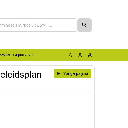
A
A
A
av RO 1 4 juni 2025
eleidsplan
Vorige pagina