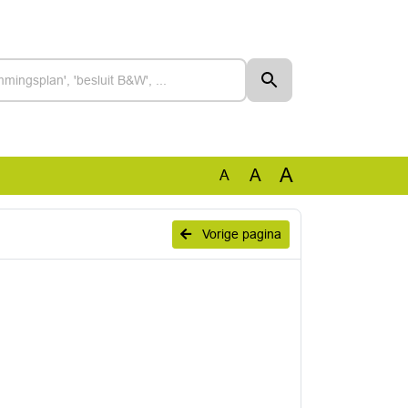
A
A
A
Vorige pagina