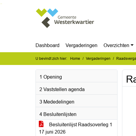
Ga naar de inhoud van deze pagina
Ga naar het zoeken
Ga naar het menu
Dashboard
Vergaderingen
Overzichten
U bevindt zich hier:
Home
Vergaderingen
Raadsvergad
Ra
1 Opening
2 Vaststellen agenda
3 Mededelingen
4 Besluitenlijsten
Besluitenlijst Raadsoverleg 1
17 juni 2026