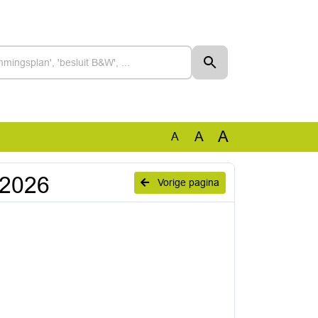
A
A
A
-2026
Vorige pagina