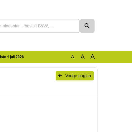
A
A
A
ste 1 juli 2026
Vorige pagina