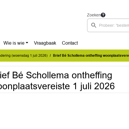
Zoeken
Wie is wie
Vraagbaak
Contact
ering (woensdag 1 juli 2026)
Brief Bé Schollema ontheffing woonplaatsverei
ief Bé Schollema ontheffing
onplaatsvereiste 1 juli 2026