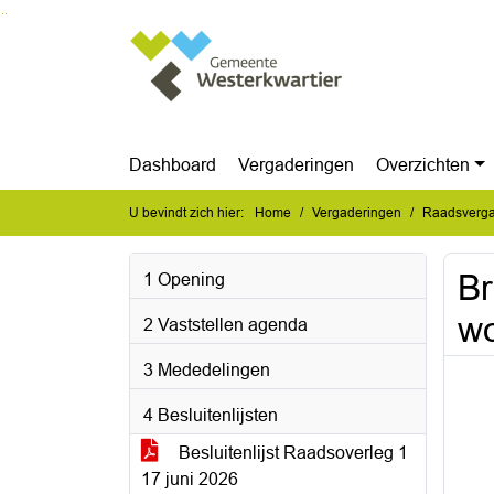
Ga naar de inhoud van deze pagina
Ga naar het zoeken
Ga naar het menu
Dashboard
Vergaderingen
Overzichten
U bevindt zich hier:
Home
Vergaderingen
Raadsvergad
Br
1 Opening
wo
2 Vaststellen agenda
3 Mededelingen
4 Besluitenlijsten
Besluitenlijst Raadsoverleg 1
17 juni 2026