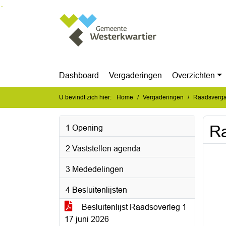
Ga naar de inhoud van deze pagina
Ga naar het zoeken
Ga naar het menu
Dashboard
Vergaderingen
Overzichten
U bevindt zich hier:
Home
Vergaderingen
Raadsvergad
Ra
1 Opening
2 Vaststellen agenda
3 Mededelingen
4 Besluitenlijsten
Besluitenlijst Raadsoverleg 1
17 juni 2026