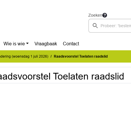
Zoeken
Wie is wie
Vraagbaak
Contact
ering (woensdag 1 juli 2026)
Raadsvoorstel Toelaten raadslid
adsvoorstel Toelaten raadslid