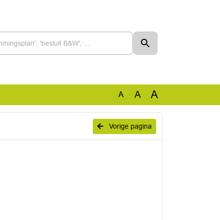
A
A
A
Vorige pagina