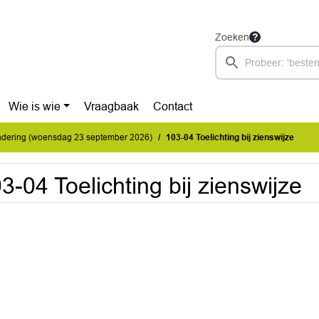
Zoeken
Wie is wie
Vraagbaak
Contact
dering (woensdag 23 september 2026)
103-04 Toelichting bij zienswijze
3-04 Toelichting bij zienswijze