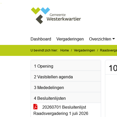
Ga naar de inhoud van deze pagina
Ga naar het zoeken
Ga naar het menu
Dashboard
Vergaderingen
Overzichten
U bevindt zich hier:
Home
Vergaderingen
Raadsverga
10
1 Opening
2 Vaststellen agenda
3 Mededelingen
4 Besluitenlijsten
20260701 Besluitenlijst
Raadsvergadering 1 juli 2026