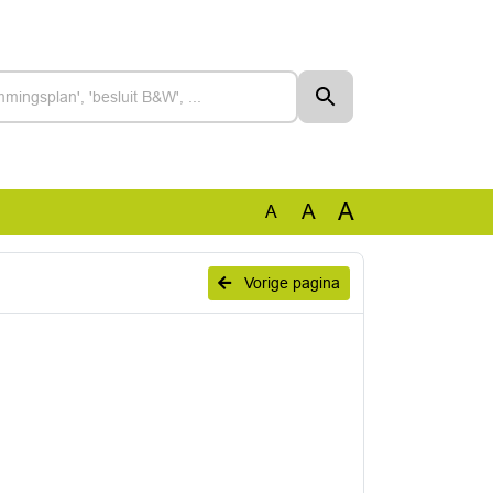
A
A
A
Vorige pagina