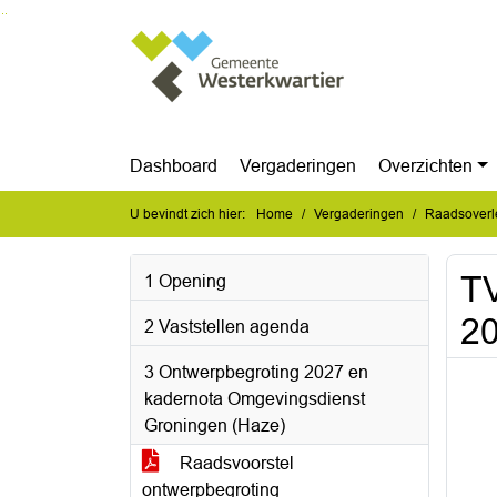
Ga naar de inhoud van deze pagina
Ga naar het zoeken
Ga naar het menu
Dashboard
Vergaderingen
Overzichten
U bevindt zich hier:
Home
Vergaderingen
Raadsoverl
TV
1 Opening
2
2 Vaststellen agenda
3 Ontwerpbegroting 2027 en
kadernota Omgevingsdienst
Groningen (Haze)
Raadsvoorstel
ontwerpbegroting