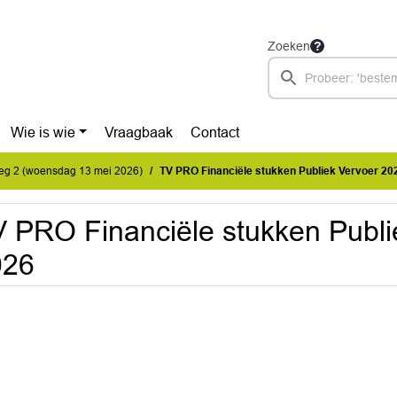
Zoeken
Wie is wie
Vraagbaak
Contact
eg 2 (woensdag 13 mei 2026)
TV PRO Financiële stukken Publiek Vervoer 20
 PRO Financiële stukken Publi
026