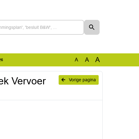
A
A
A
26
ek Vervoer
Vorige pagina