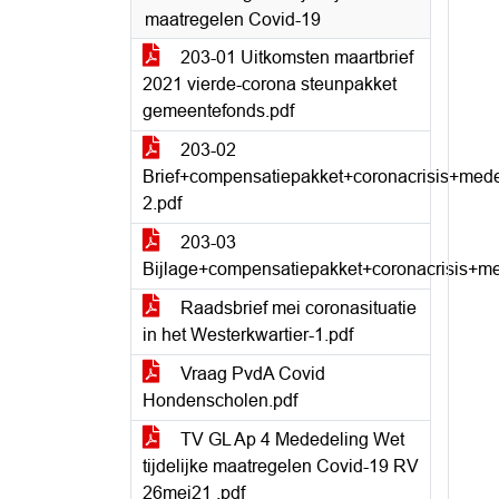
maatregelen Covid-19
203-01 Uitkomsten maartbrief
2021 vierde-corona steunpakket
gemeentefonds.pdf
203-02
Brief+compensatiepakket+coronacrisis+me
2.pdf
203-03
Bijlage+compensatiepakket+coronacrisis+
Raadsbrief mei coronasituatie
in het Westerkwartier-1.pdf
Vraag PvdA Covid
Hondenscholen.pdf
TV GL Ap 4 Mededeling Wet
tijdelijke maatregelen Covid-19 RV
26mei21 .pdf