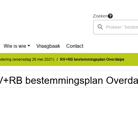
Zoeken
Wie is wie
Vraagbaak
Contact
dering (woensdag 26 mei 2021)
RV+RB bestemmingsplan Overdaips
V+RB bestemmingsplan Overda