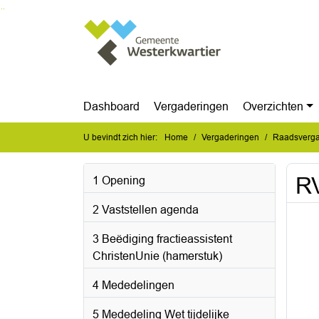
Ga naar de inhoud van deze pagina
Ga naar het zoeken
Ga naar het menu
Dashboard
Vergaderingen
Overzichten
U bevindt zich hier:
Home
Vergaderingen
Raadsverga
R
1 Opening
2 Vaststellen agenda
3 Beëdiging fractieassistent
ChristenUnie (hamerstuk)
4 Mededelingen
5 Mededeling Wet tijdelijke