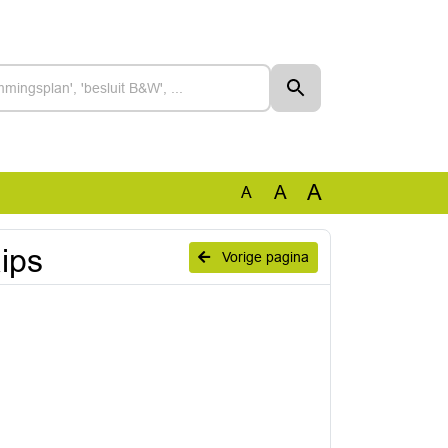
A
A
A
ips
Vorige pagina