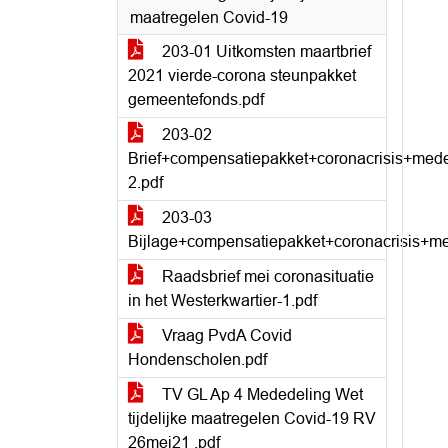
maatregelen Covid-19
203-01 Uitkomsten maartbrief
2021 vierde-corona steunpakket
gemeentefonds.pdf
203-02
Brief+compensatiepakket+coronacrisis+me
2.pdf
203-03
Bijlage+compensatiepakket+coronacrisis+
Raadsbrief mei coronasituatie
in het Westerkwartier-1.pdf
Vraag PvdA Covid
Hondenscholen.pdf
TV GL Ap 4 Mededeling Wet
tijdelijke maatregelen Covid-19 RV
26mei21 .pdf