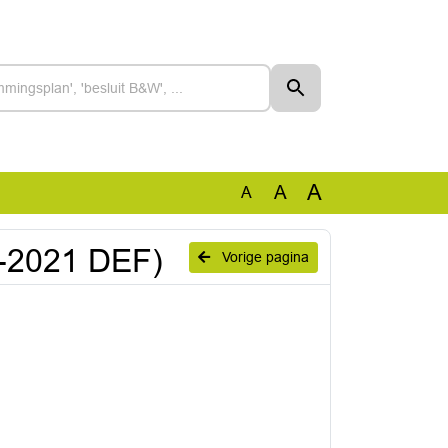
A
A
A
4-2021 DEF)
Vorige pagina