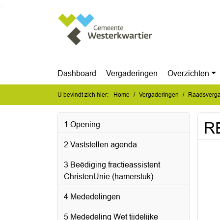
Ga naar de inhoud van deze pagina
Ga naar het zoeken
Ga naar het menu
Dashboard
Vergaderingen
Overzichten
U bevindt zich hier:
Home
Vergaderingen
Raadsverga
RE
1 Opening
2 Vaststellen agenda
3 Beëdiging fractieassistent
ChristenUnie (hamerstuk)
4 Mededelingen
5 Mededeling Wet tijdelijke