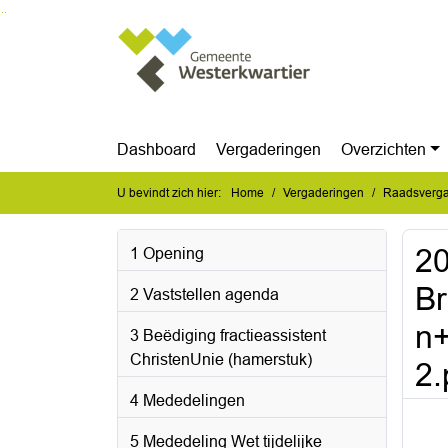
Ga naar de inhoud van deze pagina
Ga naar het zoeken
Ga naar het menu
Dashboard
Vergaderingen
Overzichten
U bevindt zich hier:
Home
Vergaderingen
Raadsverga
2
1 Opening
Br
2 Vaststellen agenda
n
3 Beëdiging fractieassistent
ChristenUnie (hamerstuk)
2.
4 Mededelingen
5 Mededeling Wet tijdelijke