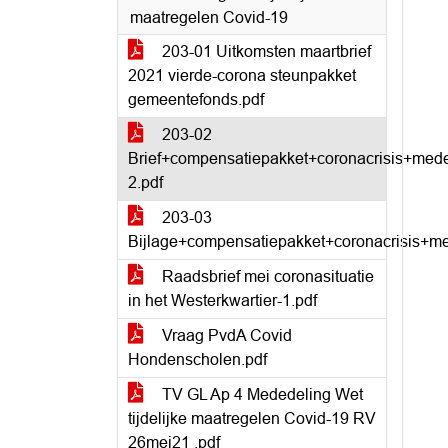
maatregelen Covid-19
203-01 Uitkomsten maartbrief
2021 vierde-corona steunpakket
gemeentefonds.pdf
203-02
Brief+compensatiepakket+coronacrisis+me
2.pdf
203-03
Bijlage+compensatiepakket+coronacrisis+
Raadsbrief mei coronasituatie
in het Westerkwartier-1.pdf
Vraag PvdA Covid
Hondenscholen.pdf
TV GL Ap 4 Mededeling Wet
tijdelijke maatregelen Covid-19 RV
26mei21 .pdf