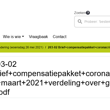
Zoeken
Wie is wie
Vraagbaak
Contact
dering (woensdag 26 mei 2021)
203-02 Brief+compensatiepakket+coronacrisis+medeoverheden+maart+2021+verde
03-02
ief+compensatiepakket+coron
+maart+2021+verdeling+over+
pdf