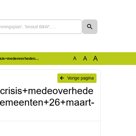
A
A
A
ling+over+gemeenten+26+maart-2.pdf
Vorige pagina
acrisis+medeoverhede
gemeenten+26+maart-