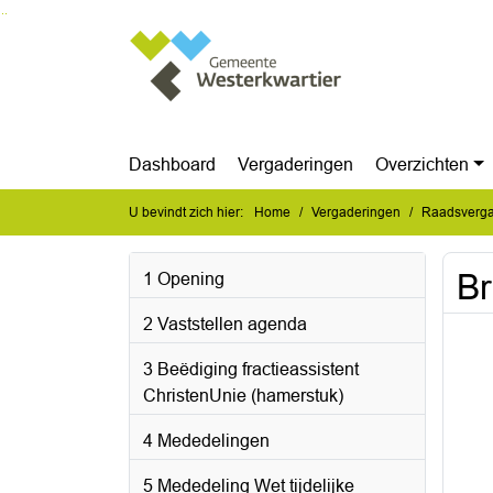
Ga naar de inhoud van deze pagina
Ga naar het zoeken
Ga naar het menu
Dashboard
Vergaderingen
Overzichten
U bevindt zich hier:
Home
Vergaderingen
Raadsverga
Br
1 Opening
2 Vaststellen agenda
3 Beëdiging fractieassistent
ChristenUnie (hamerstuk)
4 Mededelingen
5 Mededeling Wet tijdelijke