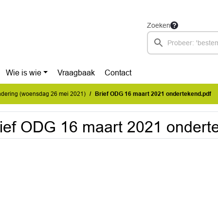
Zoeken
Wie is wie
Vraagbaak
Contact
dering (woensdag 26 mei 2021)
Brief ODG 16 maart 2021 ondertekend.pdf
ief ODG 16 maart 2021 ondert