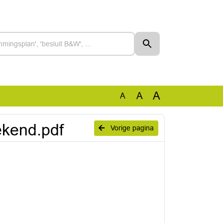
A
A
A
ekend.pdf
Vorige pagina