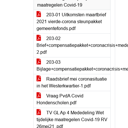
maatregelen Covid-19
203-01 Uitkomsten maartbrief
2021 vierde-corona steunpakket
gemeentefonds.pdf
203-02
Brief+compensatiepakket+coronacrisis+me
2.pdf
203-03
Bijlage+compensatiepakket+coronacrisis+
Raadsbrief mei coronasituatie
in het Westerkwartier-1.pdf
Vraag PvdA Covid
Hondenscholen.pdf
TV GL Ap 4 Mededeling Wet
tijdelijke maatregelen Covid-19 RV
26mei21 .pdf