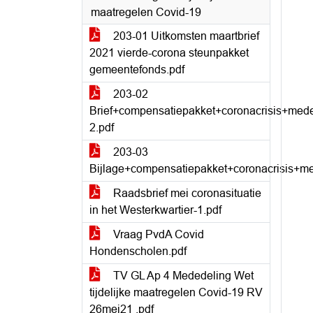
maatregelen Covid-19
203-01 Uitkomsten maartbrief
2021 vierde-corona steunpakket
gemeentefonds.pdf
203-02
Brief+compensatiepakket+coronacrisis+me
2.pdf
203-03
Bijlage+compensatiepakket+coronacrisis+
Raadsbrief mei coronasituatie
in het Westerkwartier-1.pdf
Vraag PvdA Covid
Hondenscholen.pdf
TV GL Ap 4 Mededeling Wet
tijdelijke maatregelen Covid-19 RV
26mei21 .pdf