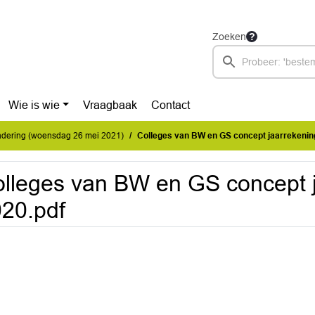
Zoeken
Wie is wie
Vraagbaak
Contact
dering (woensdag 26 mei 2021)
Colleges van BW en GS concept jaarrekenin
lleges van BW en GS concept 
20.pdf