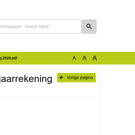
A
A
A
g 2020.pdf
jaarrekening
Vorige pagina