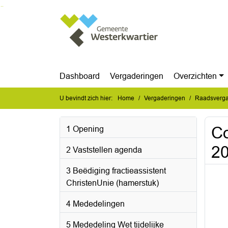
Ga naar de inhoud van deze pagina
Ga naar het zoeken
Ga naar het menu
Dashboard
Vergaderingen
Overzichten
U bevindt zich hier:
Home
Vergaderingen
Raadsverga
Co
1 Opening
20
2 Vaststellen agenda
3 Beëdiging fractieassistent
ChristenUnie (hamerstuk)
4 Mededelingen
5 Mededeling Wet tijdelijke