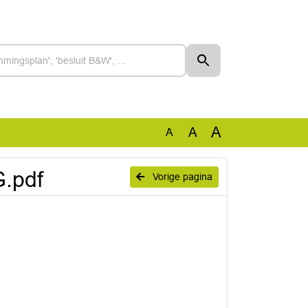
A
A
A
.pdf
Vorige pagina