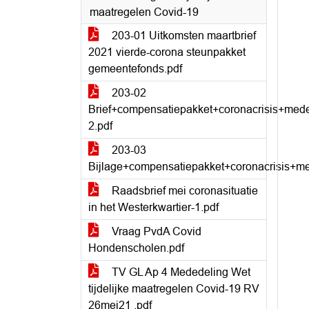
maatregelen Covid-19
203-01 Uitkomsten maartbrief
2021 vierde-corona steunpakket
gemeentefonds.pdf
203-02
Brief+compensatiepakket+coronacrisis+me
2.pdf
203-03
Bijlage+compensatiepakket+coronacrisis+
Raadsbrief mei coronasituatie
in het Westerkwartier-1.pdf
Vraag PvdA Covid
Hondenscholen.pdf
TV GL Ap 4 Mededeling Wet
tijdelijke maatregelen Covid-19 RV
26mei21 .pdf