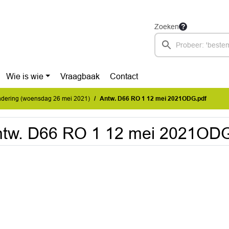
Zoeken
Wie is wie
Vraagbaak
Contact
dering (woensdag 26 mei 2021)
Antw. D66 RO 1 12 mei 2021ODG.pdf
tw. D66 RO 1 12 mei 2021ODG