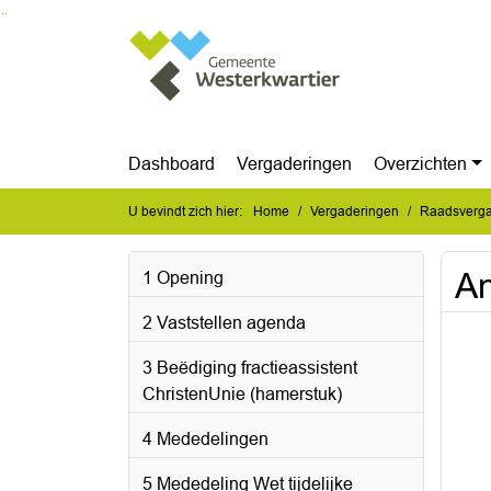
Ga naar de inhoud van deze pagina
Ga naar het zoeken
Ga naar het menu
Dashboard
Vergaderingen
Overzichten
U bevindt zich hier:
Home
Vergaderingen
Raadsverga
An
1 Opening
2 Vaststellen agenda
3 Beëdiging fractieassistent
ChristenUnie (hamerstuk)
4 Mededelingen
5 Mededeling Wet tijdelijke