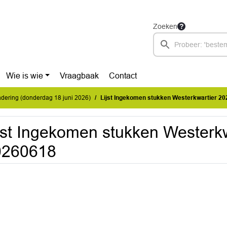
Zoeken
Wie is wie
Vraagbaak
Contact
dering (donderdag 18 juni 2026)
Lijst Ingekomen stukken Westerkwartier 2
jst Ingekomen stukken Westerkw
0260618