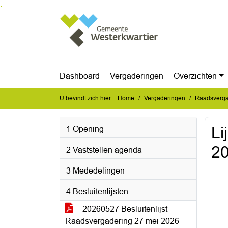
Ga naar de inhoud van deze pagina
Ga naar het zoeken
Ga naar het menu
Dashboard
Vergaderingen
Overzichten
U bevindt zich hier:
Home
Vergaderingen
Raadsverga
Li
1 Opening
2
2 Vaststellen agenda
3 Mededelingen
4 Besluitenlijsten
20260527 Besluitenlijst
Raadsvergadering 27 mei 2026