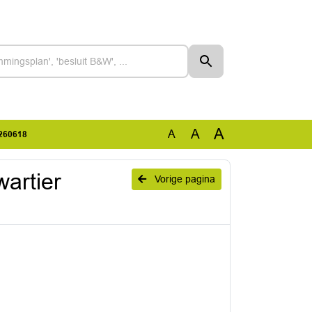
A
A
A
0260618
artier
Vorige pagina