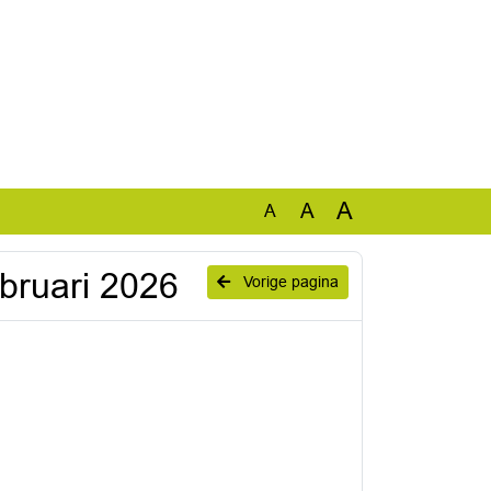
A
A
A
6
bruari 2026
Vorige pagina