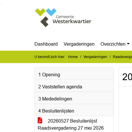
Ga naar de inhoud van deze pagina
Ga naar het zoeken
Ga naar het menu
Dashboard
Vergaderingen
Overzichten
U bevindt zich hier:
Home
Vergaderingen
Raadsverga
20
1 Opening
2 Vaststellen agenda
3 Mededelingen
4 Besluitenlijsten
20260527 Besluitenlijst
Raadsvergadering 27 mei 2026