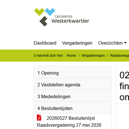
Ga naar de inhoud van deze pagina
Ga naar het zoeken
Ga naar het menu
Dashboard
Vergaderingen
Overzichten
U bevindt zich hier:
Home
Vergaderingen
Raadsverga
02
1 Opening
fi
2 Vaststellen agenda
om
3 Mededelingen
4 Besluitenlijsten
20260527 Besluitenlijst
Raadsvergadering 27 mei 2026