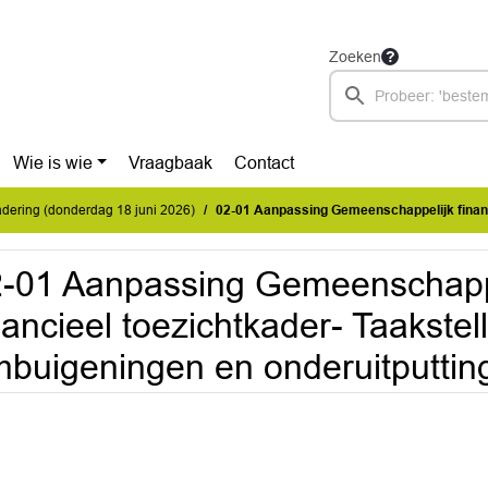
Zoeken
Wie is wie
Vraagbaak
Contact
dering (donderdag 18 juni 2026)
02-01 Aanpassing Gemeenschappelijk financieel toezichtkader- Taakstellingen bezuinigingen o
-01 Aanpassing Gemeenschapp
nancieel toezichtkader- Taakste
buigeningen en onderuitputting 