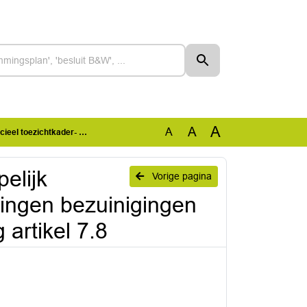
A
A
A
mbuigeningen en onderuitputting artikel 7.8
elijk
Vorige pagina
llingen bezuinigingen
artikel 7.8