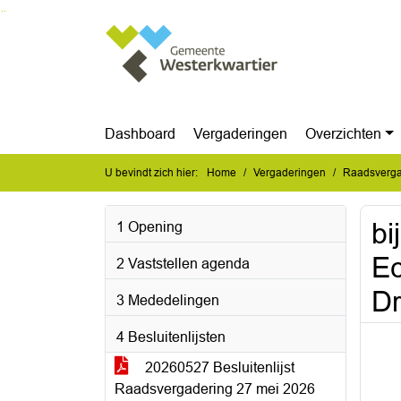
Ga naar de inhoud van deze pagina
Ga naar het zoeken
Ga naar het menu
Dashboard
Vergaderingen
Overzichten
U bevindt zich hier:
Home
Vergaderingen
Raadsverga
bi
1 Opening
Ec
2 Vaststellen agenda
Dr
3 Mededelingen
4 Besluitenlijsten
20260527 Besluitenlijst
Raadsvergadering 27 mei 2026