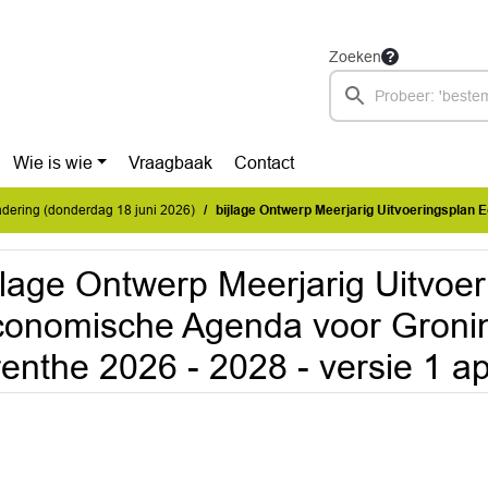
Zoeken
Wie is wie
Vraagbaak
Contact
dering (donderdag 18 juni 2026)
bijlage Ontwerp Meerjarig Uitvoeringsplan Economische Agenda voor Groningen en Noord 
jlage Ontwerp Meerjarig Uitvoe
onomische Agenda voor Groni
enthe 2026 - 2028 - versie 1 ap