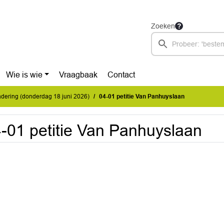
Zoeken
Wie is wie
Vraagbaak
Contact
dering (donderdag 18 juni 2026)
04-01 petitie Van Panhuyslaan
-01 petitie Van Panhuyslaan