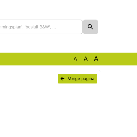
A
A
A
Vorige pagina