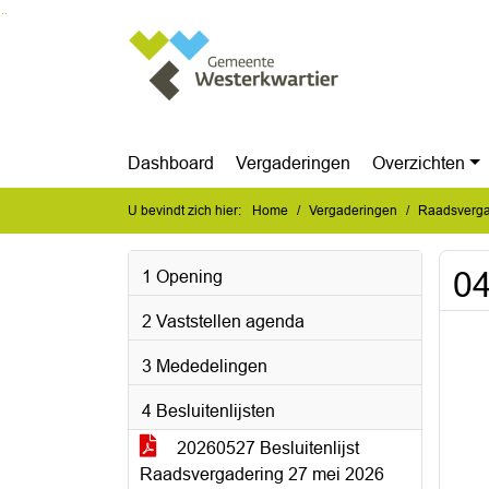
Ga naar de inhoud van deze pagina
Ga naar het zoeken
Ga naar het menu
Dashboard
Vergaderingen
Overzichten
U bevindt zich hier:
Home
Vergaderingen
Raadsverga
04
1 Opening
2 Vaststellen agenda
3 Mededelingen
4 Besluitenlijsten
20260527 Besluitenlijst
Raadsvergadering 27 mei 2026