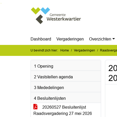
Ga naar de inhoud van deze pagina
Ga naar het zoeken
Ga naar het menu
Dashboard
Vergaderingen
Overzichten
U bevindt zich hier:
Home
Vergaderingen
Raadsverga
20
1 Opening
2
2 Vaststellen agenda
3 Mededelingen
4 Besluitenlijsten
20260527 Besluitenlijst
Raadsvergadering 27 mei 2026