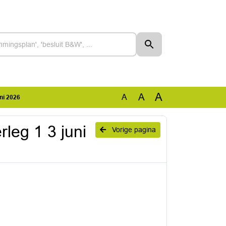
A
A
A
ni 2026
leg 1 3 juni
Vorige pagina