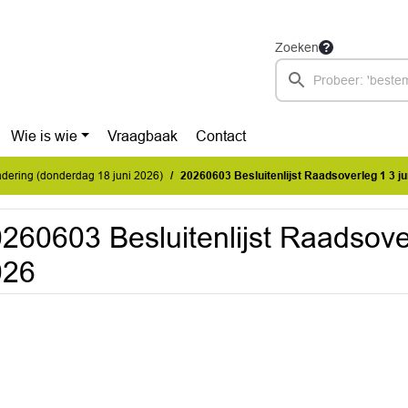
Zoeken
Wie is wie
Vraagbaak
Contact
dering (donderdag 18 juni 2026)
20260603 Besluitenlijst Raadsoverleg 1 3 ju
260603 Besluitenlijst Raadsover
026