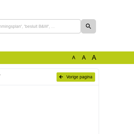
A
A
A
Vorige pagina