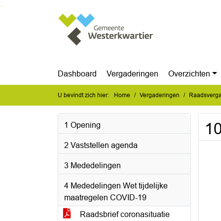
Ga naar de inhoud van deze pagina
Ga naar het zoeken
Ga naar het menu
Dashboard
Vergaderingen
Overzichten
U bevindt zich hier:
Home
Vergaderingen
Raadsverga
10
1 Opening
2 Vaststellen agenda
3 Mededelingen
4 Mededelingen Wet tijdelijke
maatregelen COVID-19
Raadsbrief coronasituatie