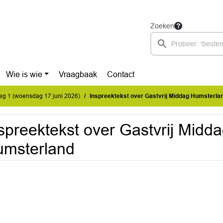
Zoeken
Wie is wie
Vraagbaak
Contact
eg 1 (woensdag 17 juni 2026)
Inspreektekst over Gastvrij Middag Humsterla
spreektekst over Gastvrij Midd
umsterland