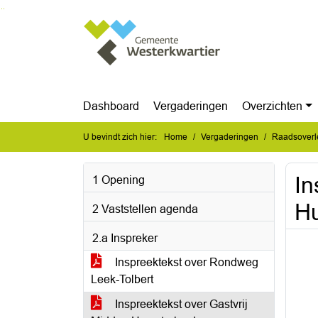
Ga naar de inhoud van deze pagina
Ga naar het zoeken
Ga naar het menu
Dashboard
Vergaderingen
Overzichten
U bevindt zich hier:
Home
Vergaderingen
Raadsoverl
In
1 Opening
H
2 Vaststellen agenda
2.a Inspreker
Inspreektekst over Rondweg
Leek-Tolbert
Inspreektekst over Gastvrij