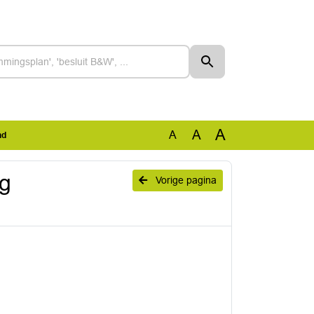
A
A
A
nd
ag
Vorige pagina