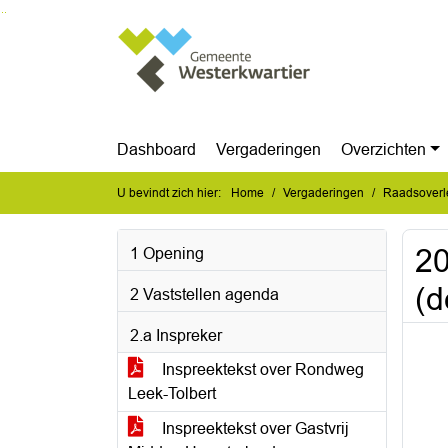
Ga naar de inhoud van deze pagina
Ga naar het zoeken
Ga naar het menu
Dashboard
Vergaderingen
Overzichten
U bevindt zich hier:
Home
Vergaderingen
Raadsoverl
20
1 Opening
(d
2 Vaststellen agenda
2.a Inspreker
Inspreektekst over Rondweg
Leek-Tolbert
Inspreektekst over Gastvrij