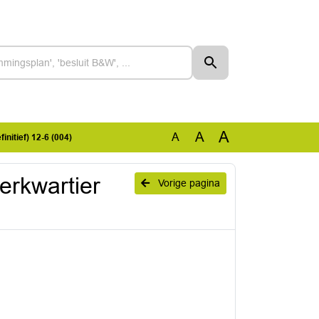
A
A
A
nitief) 12-6 (004)
erkwartier
Vorige pagina