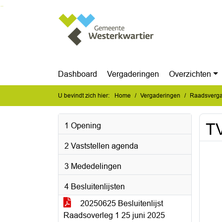
Ga naar de inhoud van deze pagina
Ga naar het zoeken
Ga naar het menu
Dashboard
Vergaderingen
Overzichten
U bevindt zich hier:
Home
Vergaderingen
Raadsvergad
TV
1 Opening
2 Vaststellen agenda
3 Mededelingen
4 Besluitenlijsten
20250625 Besluitenlijst
Raadsoverleg 1 25 juni 2025