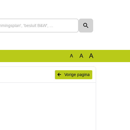
A
A
A
Vorige pagina