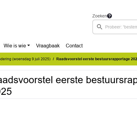
Zoeken
Wie is wie
Vraagbaak
Contact
ering (woensdag 9 juli 2025)
Raadsvoorstel eerste bestuursrapportage 20
adsvoorstel eerste bestuursra
025