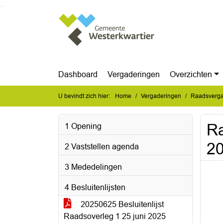
Ga naar de inhoud van deze pagina
Ga naar het zoeken
Ga naar het menu
Dashboard
Vergaderingen
Overzichten
U bevindt zich hier:
Home
Vergaderingen
Raadsvergad
Ra
1 Opening
2
2 Vaststellen agenda
3 Mededelingen
4 Besluitenlijsten
20250625 Besluitenlijst
Raadsoverleg 1 25 juni 2025