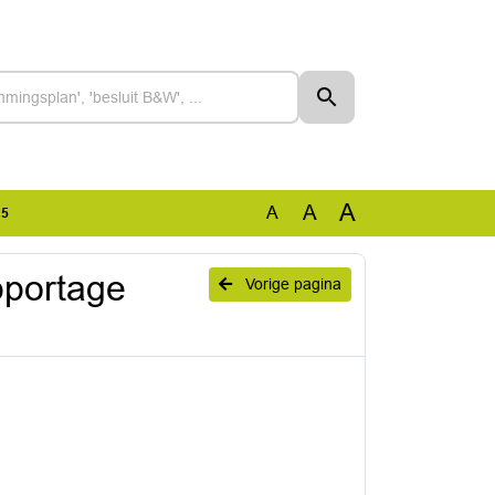
A
A
A
25
pportage
Vorige pagina