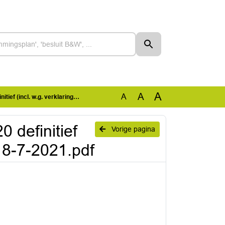
A
A
A
 verklaring) - getekend - 8-7-2021.pdf
 definitief
Vorige pagina
- 8-7-2021.pdf