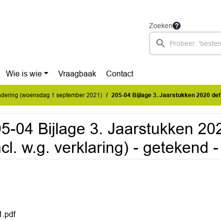
Zoeken
Wie is wie
Vraagbaak
Contact
dering (woensdag 1 september 2021)
205-04 Bijlage 3. Jaarstukken 2020 definitief (incl. w.g.
5-04 Bijlage 3. Jaarstukken 2020
ncl. w.g. verklaring) - getekend 
1.pdf