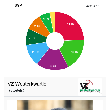
SGP
1 zetel (3%)
6.1%
24.2%
9.1%
9.1%
12.1%
18.2%
18.2%
VZ Westerkwartier
(8 zetels)