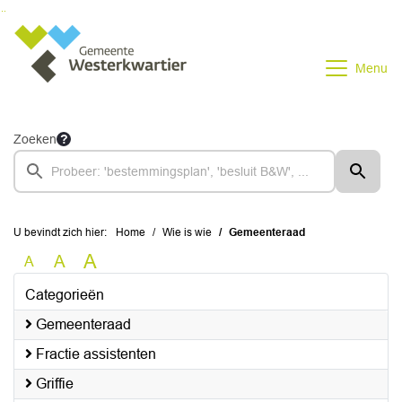
Ga naar de inhoud van deze pagina
Ga naar het zoeken
Ga naar het menu
Menu
Zoeken
U bevindt zich hier:
Home
Wie is wie
Gemeenteraad
A
A
A
Categorieën
Gemeenteraad
Fractie assistenten
Griffie