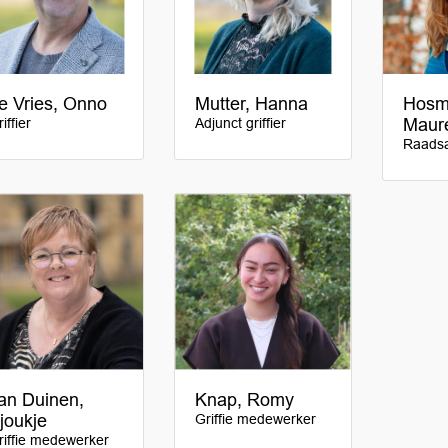
e Vries, Onno
Mutter, Hanna
Hosm
iffier
Adjunct griffier
Maur
Raadsa
an Duinen,
Knap, Romy
joukje
Griffie medewerker
riffie medewerker