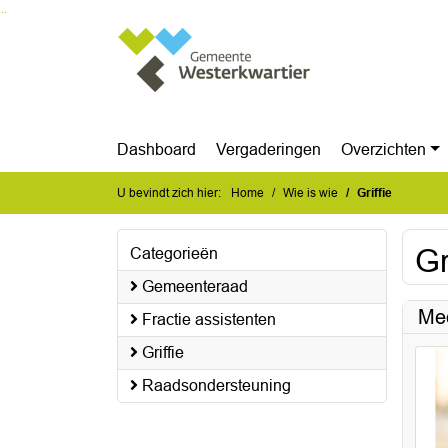
Ga naar de inhoud van deze pagina
Ga naar het zoeken
Ga naar het menu
Dashboard
Vergaderingen
Overzichten
U bevindt zich hier:
Home
Wie is wie
Griffie
Gr
Categorieën
Gemeenteraad
Me
Fractie assistenten
Griffie
Raadsondersteuning