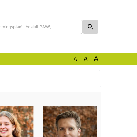
A
A
A