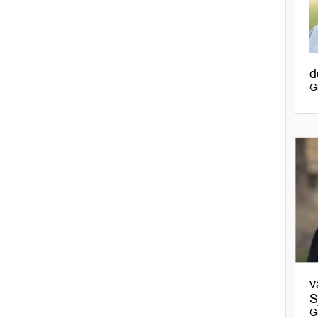
d
Gr
v
S
G