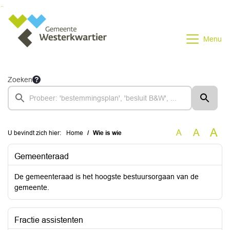
Ga naar de inhoud van deze pagina
Ga naar het zoeken
Ga naar het menu
Menu
Zoeken
A
A
A
U bevindt zich hier:
Home
Wie is wie
Gemeenteraad
De gemeenteraad is het hoogste bestuursorgaan van de
gemeente.
Fractie assistenten