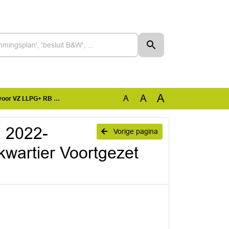
A
A
A
ortgezet Onderwijs 2020-2039.pdf
a 2022-
Vorige pagina
artier Voortgezet