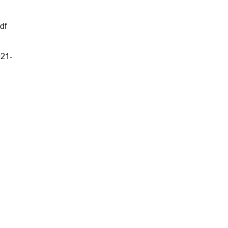
df
021-