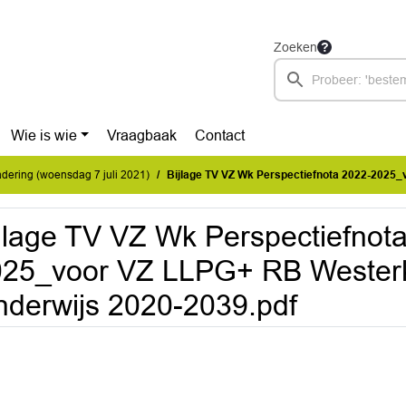
Zoeken
Wie is wie
Vraagbaak
Contact
ering (woensdag 7 juli 2021)
Bijlage TV VZ Wk Perspectiefnota 2022-2025_voor VZ LLPG+ RB Westerkwartier Vo
jlage TV VZ Wk Perspectiefnot
25_voor VZ LLPG+ RB Westerkw
derwijs 2020-2039.pdf