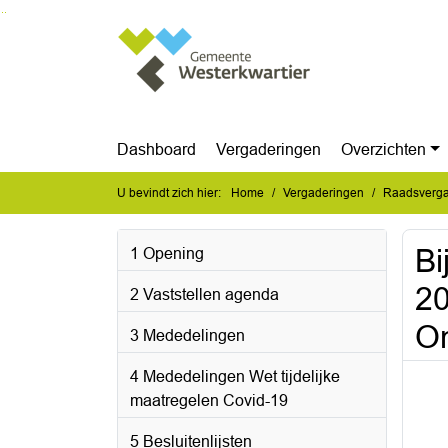
Ga naar de inhoud van deze pagina
Ga naar het zoeken
Ga naar het menu
Dashboard
Vergaderingen
Overzichten
U bevindt zich hier:
Home
Vergaderingen
Raadsvergad
Bi
1 Opening
20
2 Vaststellen agenda
On
3 Mededelingen
4 Mededelingen Wet tijdelijke
maatregelen Covid-19
5 Besluitenlijsten