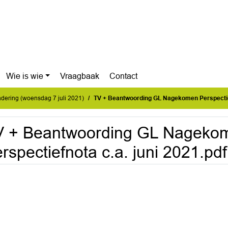
Wie is wie
Vraagbaak
Contact
ering (woensdag 7 juli 2021)
TV + Beantwoording GL Nagekomen Perspectiefnota
V + Beantwoording GL Nageko
rspectiefnota c.a. juni 2021.pdf