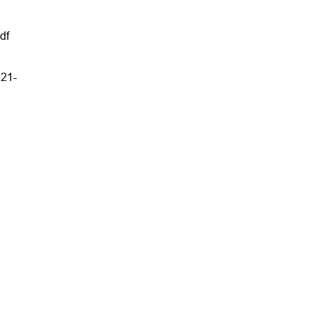
df
021-