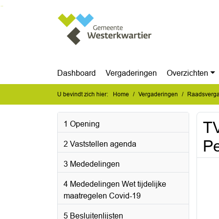
Ga naar de inhoud van deze pagina
Ga naar het zoeken
Ga naar het menu
Dashboard
Vergaderingen
Overzichten
U bevindt zich hier:
Home
Vergaderingen
Raadsvergad
T
1 Opening
Pe
2 Vaststellen agenda
3 Mededelingen
4 Mededelingen Wet tijdelijke
maatregelen Covid-19
5 Besluitenlijsten