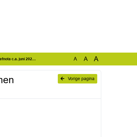
A
A
A
 c.a. juni 2021.pdf
men
Vorige pagina