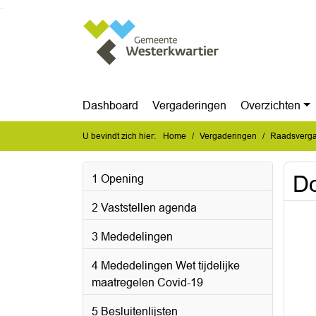
Ga naar de inhoud van deze pagina
Ga naar het zoeken
Ga naar het menu
Dashboard
Vergaderingen
Overzichten
U bevindt zich hier:
Home
Vergaderingen
Raadsvergad
Do
1 Opening
2 Vaststellen agenda
3 Mededelingen
4 Mededelingen Wet tijdelijke
maatregelen Covid-19
5 Besluitenlijsten