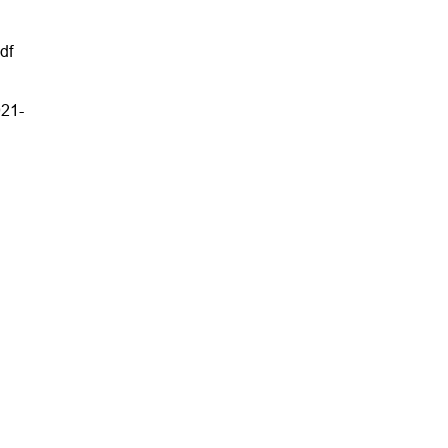
df
021-