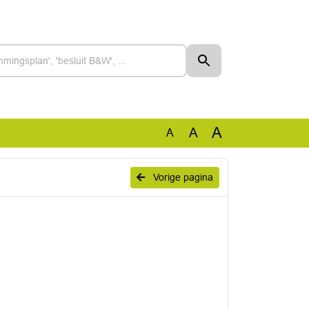
A
A
A
Vorige pagina