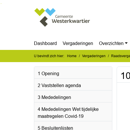
Ga naar de inhoud van deze pagina
Ga naar het zoeken
Ga naar het menu
Dashboard
Vergaderingen
Overzichten
U bevindt zich hier:
Home
Vergaderingen
Raadsvergad
10
1 Opening
2 Vaststellen agenda
3 Mededelingen
4 Mededelingen Wet tijdelijke
maatregelen Covid-19
5 Besluitenlijsten