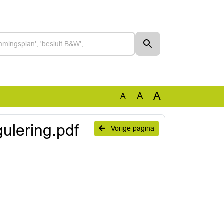
A
A
A
lering.pdf
Vorige pagina