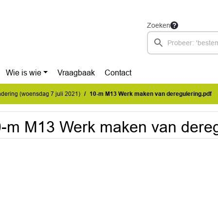
Zoeken
Wie is wie
Vraagbaak
Contact
ering (woensdag 7 juli 2021)
10-m M13 Werk maken van deregulering.pdf
-m M13 Werk maken van deregu