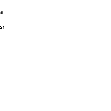
df
021-