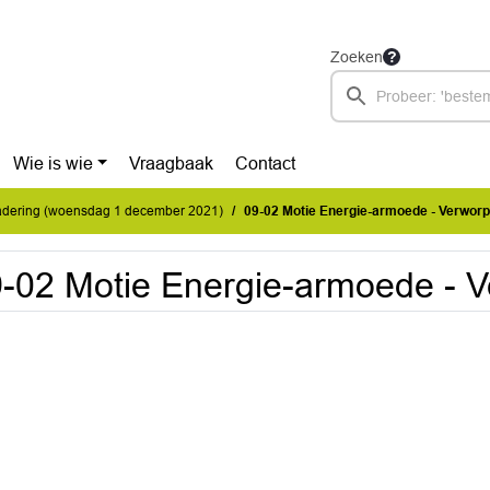
Zoeken
Wie is wie
Vraagbaak
Contact
dering (woensdag 1 december 2021)
09-02 Motie Energie-armoede - Verworp
-02 Motie Energie-armoede - V