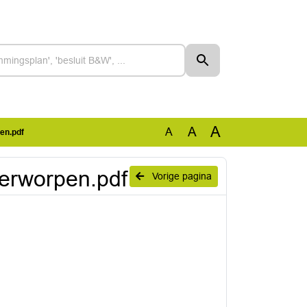
A
A
A
en.pdf
erworpen.pdf
Vorige pagina