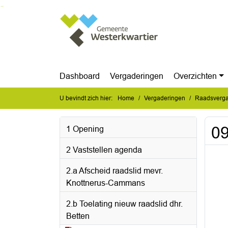
Ga naar de inhoud van deze pagina
Ga naar het zoeken
Ga naar het menu
Dashboard
Vergaderingen
Overzichten
U bevindt zich hier:
Home
Vergaderingen
Raadsverga
09
1 Opening
2 Vaststellen agenda
2.a Afscheid raadslid mevr.
Knottnerus-Cammans
2.b Toelating nieuw raadslid dhr.
Betten