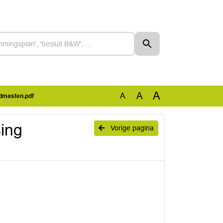
A
A
A
ndmasten.pdf
ing
Vorige pagina