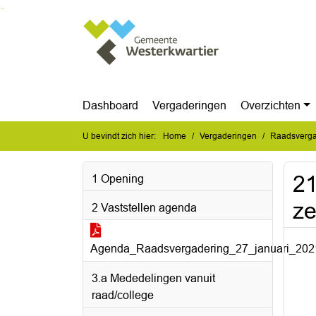
Ga naar de inhoud van deze pagina
Ga naar het zoeken
Ga naar het menu
Dashboard
Vergaderingen
Overzichten
U bevindt zich hier:
Home
Vergaderingen
Raadsverga
21
1 Opening
ze
2 Vaststellen agenda
Agenda_Raadsvergadering_27_januari_202
3.a Mededelingen vanuit
raad/college