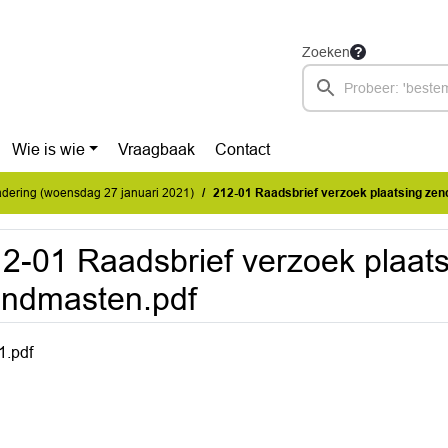
Zoeken
Wie is wie
Vraagbaak
Contact
dering (woensdag 27 januari 2021)
212-01 Raadsbrief verzoek plaatsing ze
2-01 Raadsbrief verzoek plaats
ndmasten.pdf
1.pdf