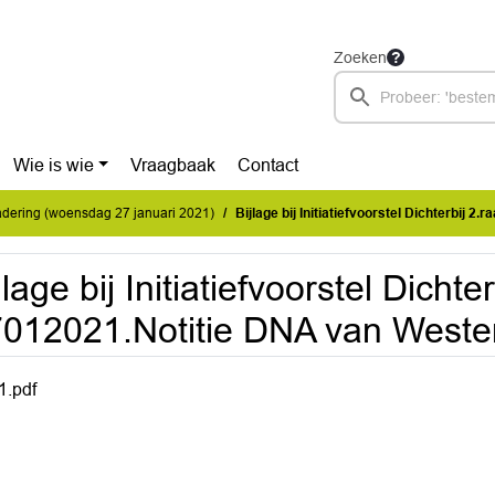
Zoeken
Wie is wie
Vraagbaak
Contact
dering (woensdag 27 januari 2021)
Bijlage bij Initiatiefvoorstel Dichterbij 2.raad 27012021.No
jlage bij Initiatiefvoorstel Dichte
012021.Notitie DNA van Wester
1.pdf