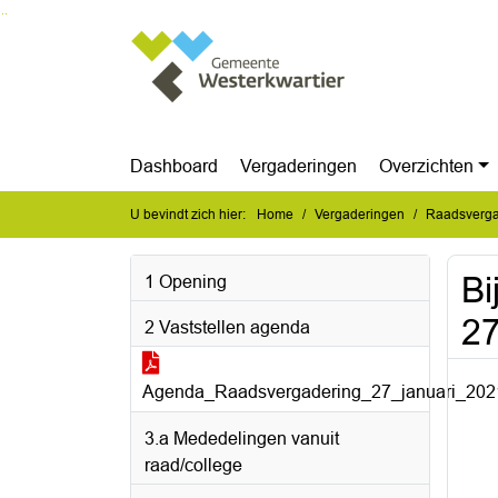
Ga naar de inhoud van deze pagina
Ga naar het zoeken
Ga naar het menu
Dashboard
Vergaderingen
Overzichten
U bevindt zich hier:
Home
Vergaderingen
Raadsverga
Bi
1 Opening
27
2 Vaststellen agenda
Agenda_Raadsvergadering_27_januari_202
3.a Mededelingen vanuit
raad/college