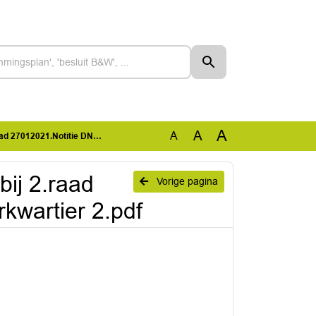
A
A
A
titie DNA van Westerkwartier 2.pdf
rbij 2.raad
Vorige pagina
kwartier 2.pdf