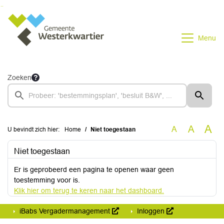
Ga naar de inhoud van deze pagina
Ga naar het zoeken
Ga naar het menu
Menu
Zoeken
A
A
A
U bevindt zich hier:
Home
Niet toegestaan
Niet toegestaan
Er is geprobeerd een pagina te openen waar geen
toestemming voor is.
Klik hier om terug te keren naar het dashboard.
iBabs Vergadermanagement
Inloggen