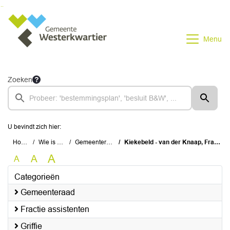
Ga naar de inhoud van deze pagina
Ga naar het zoeken
Ga naar het menu
Menu
Zoeken
U bevindt zich hier:
Home
Wie is wie
Gemeenteraad
Kiekebeld - van der Knaap, Frantina
A
A
A
Categorieën
Gemeenteraad
Fractie assistenten
Griffie