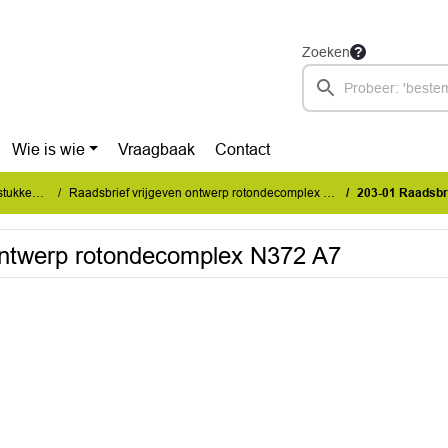
Zoeken
Wie is wie
Vraagbaak
Contact
en (LIS)
Raadsbrief vrijgeven ontwerp rotondecomplex N372 A7
203-01 Raadsbrief
 ontwerp rotondecomplex N372 A7