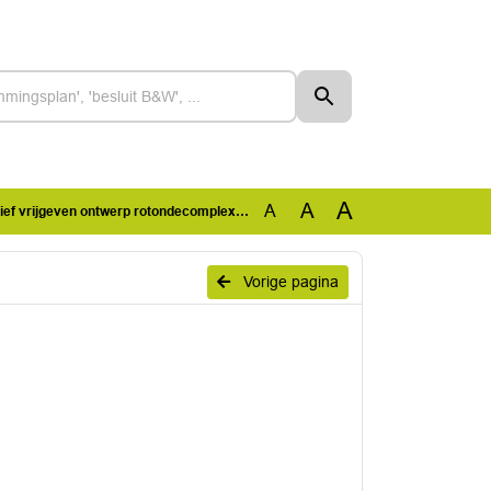
A
A
A
 vrijgeven ontwerp rotondecomplex N372 A7
Vorige pagina