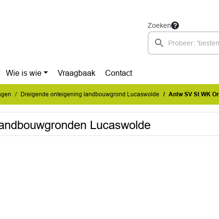
Zoeken
Wie is wie
Vraagbaak
Contact
ragen
Dreigende onteigening landbouwgrond Lucaswolde
Antw SV St WK On
landbouwgronden Lucaswolde