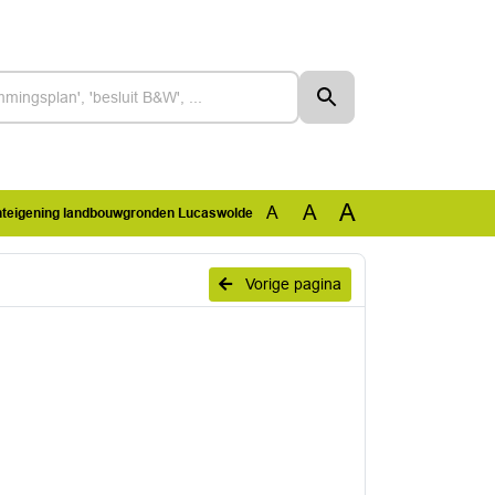
A
A
A
teigening landbouwgronden Lucaswolde
Vorige pagina