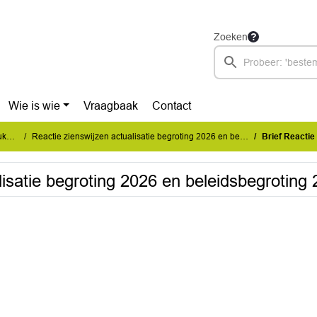
Zoeken
Wie is wie
Vraagbaak
Contact
IS)
Reactie zienswijzen actualisatie begroting 2026 en beleidsbegroting 2027
Brief Reactie zienwi
lisatie begroting 2026 en beleidsbegroting