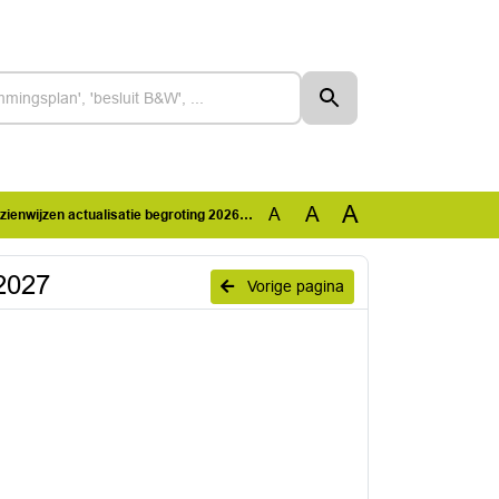
A
A
A
jzen actualisatie begroting 2026 en beleidsbegroting 2027
 2027
Vorige pagina