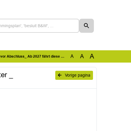
A
A
A
s_ Ab 2027 fährt diese U-Bahn 950 Meter weiter _ Abendzeitung München
er _
Vorige pagina