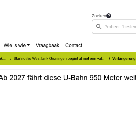
Zoeken
Wie is wie
Vraagbaak
Contact
IS)
Startnotitie Westflank Groningen begint al met een valse start in de opzet!
Verlängerung vor Abschlus
Ab 2027 fährt diese U-Bahn 950 Meter weit