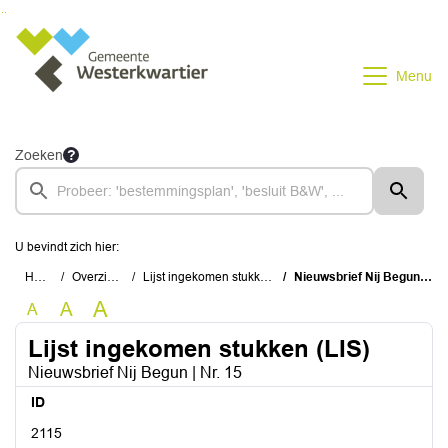
Ga naar de inhoud van deze pagina
Ga naar het zoeken
Ga naar het menu
Menu
Zoeken
U bevindt zich hier:
Home
Overzichten
Lijst ingekomen stukken (LIS)
Nieuwsbrief Nij Begun | Nr. 15
A
A
A
Lijst ingekomen stukken (LIS)
Nieuwsbrief Nij Begun | Nr. 15
ID
2115