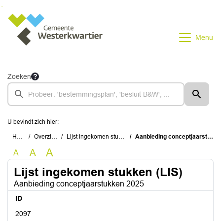
Ga naar de inhoud van deze pagina
Ga naar het zoeken
Ga naar het menu
Menu
Zoeken
U bevindt zich hier:
Home
Overzichten
Lijst ingekomen stukken (LIS)
Aanbieding conceptjaarstukken 2025
A
A
A
Lijst ingekomen stukken (LIS)
Aanbieding conceptjaarstukken 2025
ID
2097